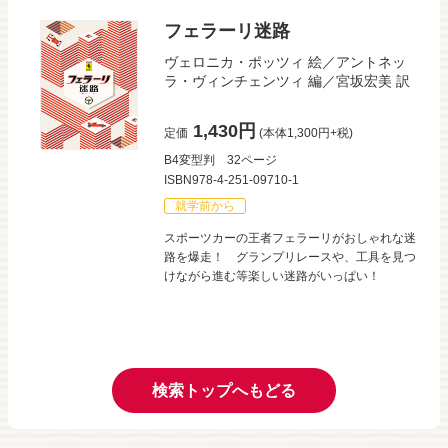
フェラーリ迷路
ヴェロニカ・ポッツィ
絵／
アントネッ
ラ・ヴィンチェンツィ
編／
宮坂宏美
訳
1,430円
定価
(本体1,300円+税)
B4変型判
32ページ
ISBN978-4-251-09710-1
就学前から
スポーツカーの王者フェラーリがおしゃれな迷
路を爆走！ グランプリレースや、工具を見つ
けながら進む等楽しい迷路がいっぱい！
検索トップへもどる