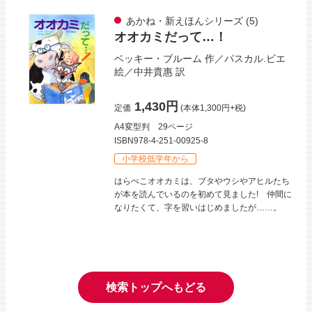
あかね・新えほんシリーズ
(5)
オオカミだって…！
ベッキー・ブルーム
作／
パスカル.ビエ
絵／
中井貴惠
訳
1,430円
定価
(本体1,300円+税)
A4変型判
29ページ
ISBN978-4-251-00925-8
小学校低学年から
はらぺこオオカミは、ブタやウシやアヒルたち
が本を読んでいるのを初めて見ました! 仲間に
なりたくて、字を習いはじめましたが……。
検索トップへもどる