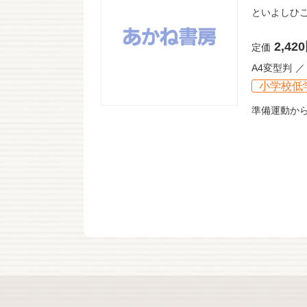
といよしひ
2,42
定価
A4変型判
小学校低
準備運動か