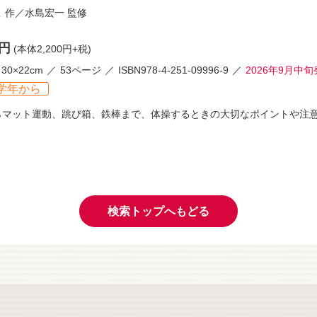
こ
作／
水島宏一
監修
0円
(本体2,200円+税)
30×22cm
53ページ
ISBN978-4-251-09996-9
2026年9月中
学年から
らマット運動、跳び箱、鉄棒まで、体操するときの大切なポイントや注意
検索トップへもどる