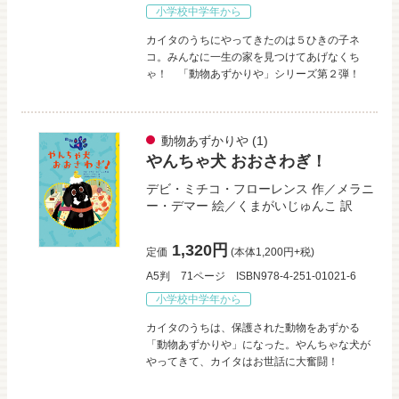
小学校中学年から
カイタのうちにやってきたのは５ひきの子ネ
コ。みんなに一生の家を見つけてあげなくち
ゃ！ 「動物あずかりや」シリーズ第２弾！
動物あずかりや
(1)
やんちゃ犬 おおさわぎ！
デビ・ミチコ・フローレンス
作／
メラニ
ー・デマー
絵／
くまがいじゅんこ
訳
1,320円
定価
(本体1,200円+税)
A5判
71ページ
ISBN978-4-251-01021-6
小学校中学年から
カイタのうちは、保護された動物をあずかる
「動物あずかりや」になった。やんちゃな犬が
やってきて、カイタはお世話に大奮闘！