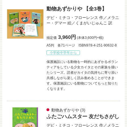
動物あずかりや 【全3巻】
デビ・ミチコ・フローレンス
作／
メラニ
ー・デマー
絵／
くまがいじゅんこ
訳
3,960円
揃定価
(本体3,600円+税)
A5判
各71ページ
ISBN978-4-251-90632-8
小学校中学年から
保護施設にいる動物を一時的にあずかるボラン
ティアをしている少女カイタとその家族を描い
たシリーズ。読者がカイタの気持ちに寄り添い
共感しながら楽しく読み進めることができま
す。保護施設にいる動物についてもっと知りた
くなります。
動物あずかりや
(3)
ふたごハムスター 友だちさがし
デビ・ミチコ・フローレンス
作／
メラニ