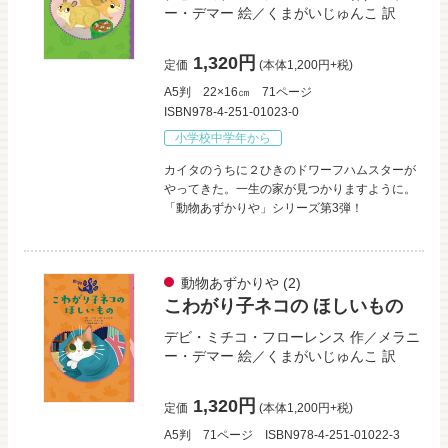
ー・デマー
絵／
くまがいじゅんこ
訳
1,320円
定価
(本体1,200円+税)
A5判
22×16㎝
71ページ
ISBN978-4-251-01023-0
小学校中学年から
カイタのうちに２ひきのドワーフハムスターが
やってきた。一生の家が見つかりますように。
「動物あずかりや」シリーズ第3弾！
動物あずかりや
(2)
こわがり子ネコの ほしいもの
デビ・ミチコ・フローレンス
作／
メラニ
ー・デマー
絵／
くまがいじゅんこ
訳
1,320円
定価
(本体1,200円+税)
A5判
71ページ
ISBN978-4-251-01022-3