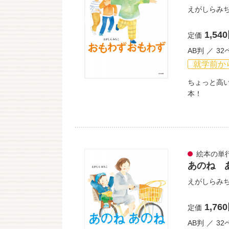
えがしらみ
1,54
定価
AB判
32
就学前か
ちょっと高
本！
絵本の単
あのね 
えがしらみ
1,76
定価
AB判
32