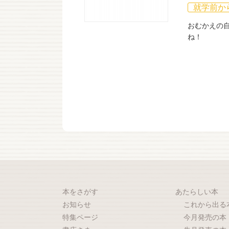
就学前か
おむかえの
ね！
本をさがす
あたらしい本
お知らせ
これから出る
特集ページ
今月発売の本