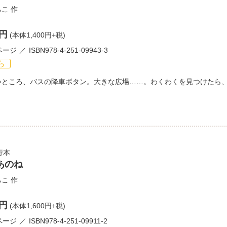
ちこ
作
0円
(本体1,400円+税)
ページ
ISBN978-4-251-09943-3
ら
いところ、バスの降車ボタン。大きな広場……。わくわくを見つけたら
行本
あのね
ちこ
作
0円
(本体1,600円+税)
ページ
ISBN978-4-251-09911-2