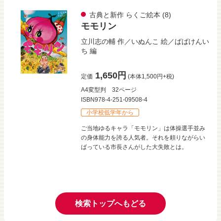
古典と新作 らくご絵本
(8)
モモリン
立川志の輔
作／
いぬんこ
絵／
ばばけんい
ち
編
1,650円
定価
(本体1,500円+税)
A4変型判
32ページ
ISBN978-4-251-09508-4
小学校低学年から
ご当地ゆるキャラ「モモリン」は体操選手並み
の身体能力を誇る人気者。それを頼りながらい
ばっている市長さんがした大失敗とは。
検索トップへもどる