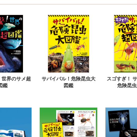
！ 世界のサメ超
サバイバル！危険昆虫大
スゴすぎ！ 
図鑑
図鑑
危険昆虫