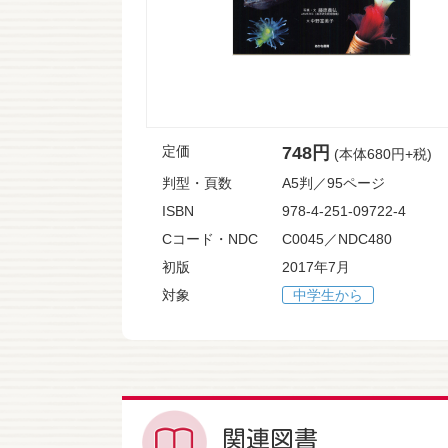
定価
748円
(本体680円+税)
判型・頁数
A5判／95ページ
ISBN
978-4-251-09722-4
Cコード・NDC
C0045／NDC480
初版
2017年7月
対象
中学生から
関連図書