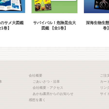
界のサメ大図鑑
サバイバル！危険昆虫大
深海生物生態
全1巻】
図鑑 【全1巻】
巻
会社概要
ご注
本
ごあいさつ・沿革
カー
会社概要・アクセス
リン
あかね書房からのお知らせ
サイ
感想を書く