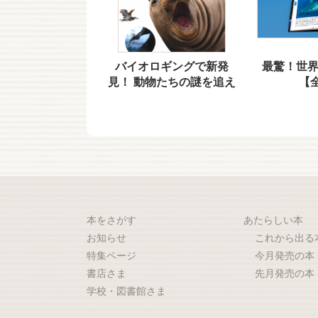
バイオロギングで新発
最驚！世
見！ 動物たちの謎を追え
【
本をさがす
あたらしい本
お知らせ
これから出る
特集ページ
今月発売の本
書店さま
先月発売の本
学校・図書館さま