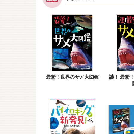
最驚！世界のサメ大図鑑
謎！ 最驚