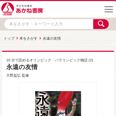
togg
navi
トップ
本をさがす
永遠の友情
10 分で読めるオリンピック・パラリンピック物語
(2)
永遠の友情
大野益弘
監修