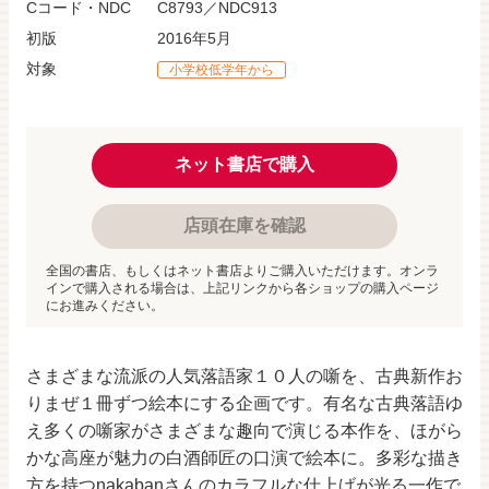
Cコード・NDC
C8793／NDC913
初版
2016年5月
対象
小学校低学年から
ネット書店で購入
店頭在庫を確認
全国の書店、もしくはネット書店よりご購入いただけます。オンラ
インで購入される場合は、上記リンクから各ショップの購入ページ
にお進みください。
さまざまな流派の人気落語家１０人の噺を、古典新作お
りまぜ１冊ずつ絵本にする企画です。有名な古典落語ゆ
え多くの噺家がさまざまな趣向で演じる本作を、ほがら
かな高座が魅力の白酒師匠の口演で絵本に。多彩な描き
方を持つnakabanさんのカラフルな仕上げが光る一作で