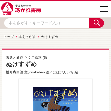
togg
navi
トップ
本をさがす
ぬけすずめ
古典と新作 らくご絵本
(6)
ぬけすずめ
桃月庵白酒
文／
nakaban
絵／
ばばけんいち
編