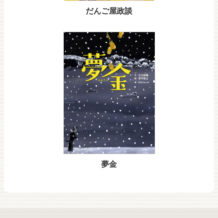
だんご屋政談
夢金