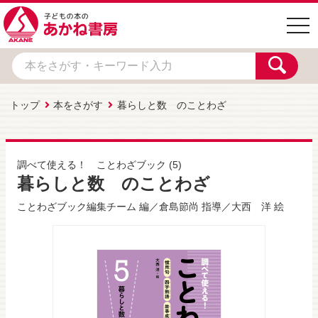
togg
navi
トップ
本をさがす
暮らしと数 のことわざ
調べて使える！ ことわざブック
(5)
暮らしと数 のことわざ
ことわざブック編集チーム
編／
倉島節尚
指導／
大西 洋
絵