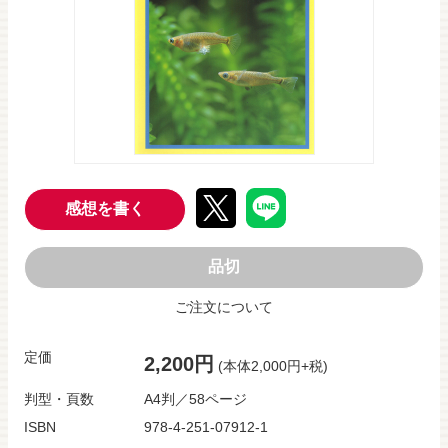
感想を書く
品切
ご注文について
定価
2,200円
(本体2,000円+税)
判型・頁数
A4判／58ページ
ISBN
978-4-251-07912-1