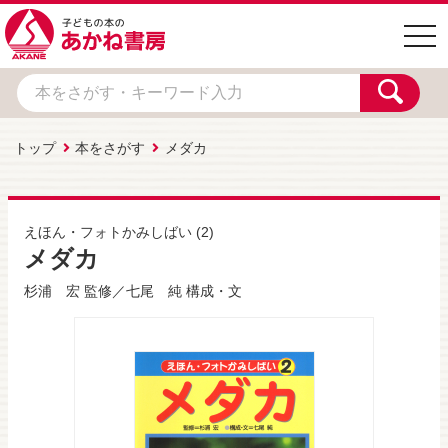
togg
navi
トップ
本をさがす
メダカ
えほん・フォトかみしばい
(2)
メダカ
杉浦 宏
監修／
七尾 純
構成・文