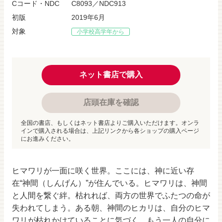
Cコード・NDC
C8093／NDC913
初版
2019年6月
対象
小学校高学年から
ネット書店で購入
店頭在庫を確認
全国の書店、もしくはネット書店よりご購入いただけます。オンラ
インで購入される場合は、上記リンクから各ショップの購入ページ
にお進みください。
ヒマワリが一面に咲く世界。ここには、神に近い存
在“神間（しんげん）”が住んでいる。ヒマワリは、神間
と人間を繋ぐ絆。枯れれば、両方の世界でふたつの命が
失われてしまう。ある朝、神間のヒカリは、自分のヒマ
ワリが枯れかけていることに気づく。もう一人の自分に