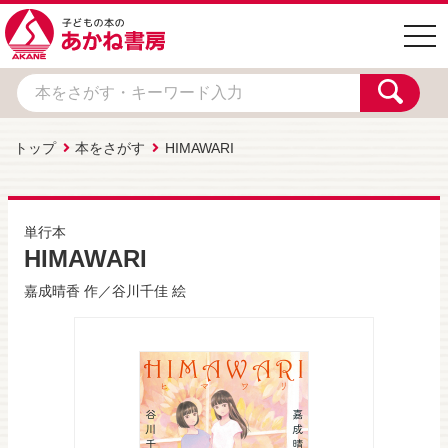
togg
navi
トップ
本をさがす
HIMAWARI
単行本
HIMAWARI
嘉成晴香
作／
谷川千佳
絵