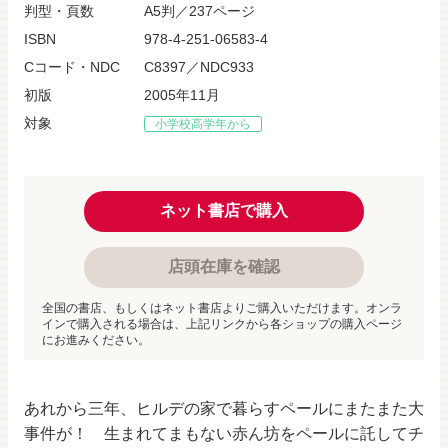
判型・頁数
A5判／237ページ
ISBN
978-4-251-06583-4
Cコード・NDC
C8397／NDC933
初版
2005年11月
対象
小学校高学年から
ネット書店で購入
店頭在庫を確認
全国の書店、もしくはネット書店よりご購入いただけます。オンラ
インで購入される場合は、上記リンクから各ショップの購入ページ
にお進みください。
あれから三年、ヒルデの家で暮らすペールにまたまた大
事件が！ 生まれてまもない赤ん坊をペールに託してチ