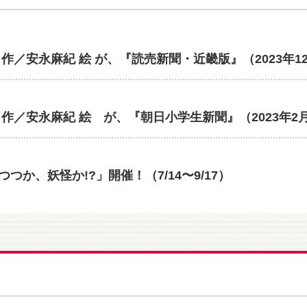
作／安永麻紀 絵 が、『読売新聞・近畿版』（2023年1
作／安永麻紀 絵 が、『朝日小学生新聞』（2023年2
か、妖怪か!?」開催！（7/14〜9/17）