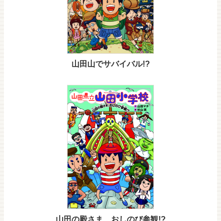
山田山でサバイバル!?
山田の殿さま、おしのび参観!?