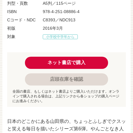
判型・頁数
A5判／115ページ
ISBN
978-4-251-08886-4
Cコード・NDC
C8393／NDC913
初版
2016年3月
対象
小学校中学年から
ネット書店で購入
店頭在庫を確認
全国の書店、もしくはネット書店よりご購入いただけます。オンラ
インで購入される場合は、上記リンクから各ショップの購入ページ
にお進みください。
日本のどこかにある山田県の、ちょっとふしぎでクスッ
と笑える毎日を描いたシリーズ第6弾。やんごとなき人