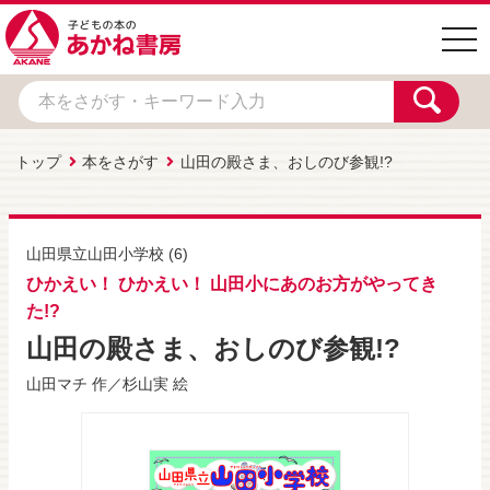
togg
navi
トップ
本をさがす
山田の殿さま、おしのび参観!?
山田県立山田小学校
(6)
ひかえい！ ひかえい！ 山田小にあのお方がやってき
た!?
山田の殿さま、おしのび参観!?
山田マチ
作／
杉山実
絵