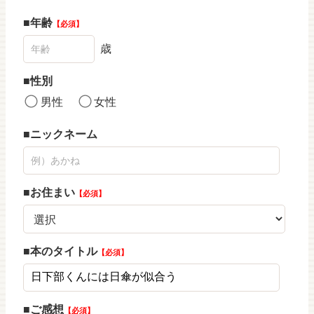
年齢
必須
歳
性別
男性
女性
ニックネーム
お住まい
必須
本のタイトル
必須
ご感想
必須