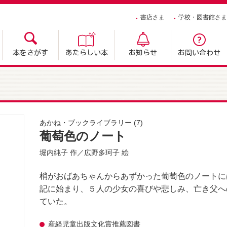
書店さま
学校・図書館さま
本をさがす
あたらしい本
お知らせ
お問い合わせ
あかね・ブックライブラリー
(7)
葡萄色のノート
堀内純子
作／
広野多珂子
絵
梢がおばあちゃんからあずかった葡萄色のノートに
記に始まり、５人の少女の喜びや悲しみ、亡き父へ
ていた。
産経児童出版文化賞推薦図書