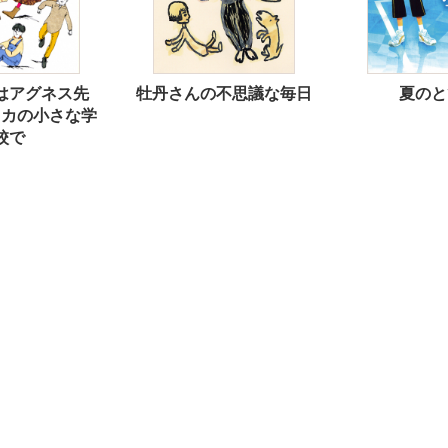
はアグネス先
牡丹さんの不思議な毎日
夏のと
スカの小さな学
校で