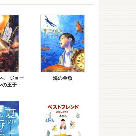
へ ジョー
海の金魚
ンの王子