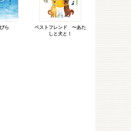
びら
ベストフレンド 〜あた
しと犬と！