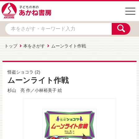
togg
navi
トップ
本をさがす
ムーンライト作戦
怪盗ショコラ
(2)
ムーンライト作戦
杉山 亮
作／
小林裕美子
絵