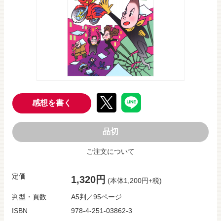
感想を書く
品切
ご注文について
定価
1,320円
(本体1,200円+税)
判型・頁数
A5判／95ページ
ISBN
978-4-251-03862-3