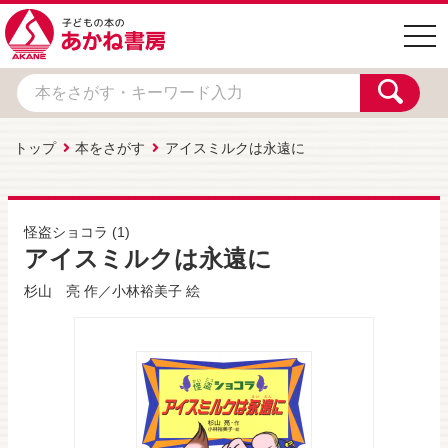
togg
navi
トップ
本をさがす
アイスミルクは永遠に
怪盗ショコラ
(1)
アイスミルクは永遠に
杉山 亮
作／
小林裕美子
絵