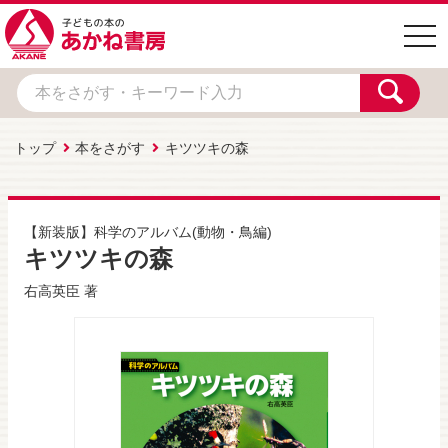
togg
navi
トップ
本をさがす
キツツキの森
【新装版】科学のアルバム(動物・鳥編)
キツツキの森
右高英臣
著