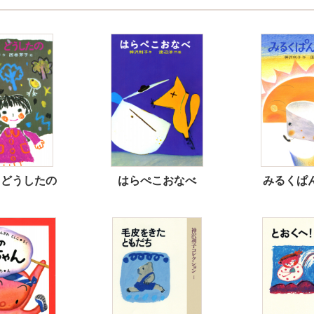
まどうしたの
はらぺこおなべ
みるくぱ