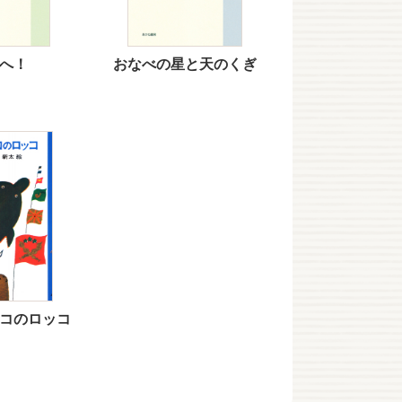
へ！
おなべの星と天のくぎ
コのロッコ