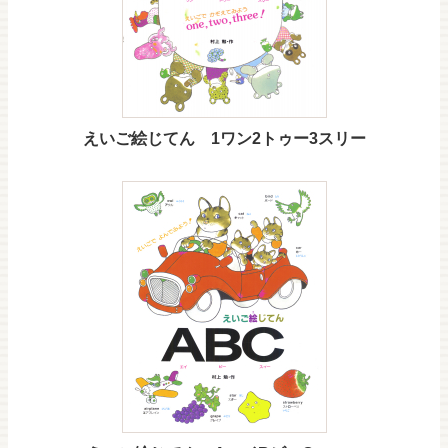
えいご絵じてん 1ワン2トゥー3スリー