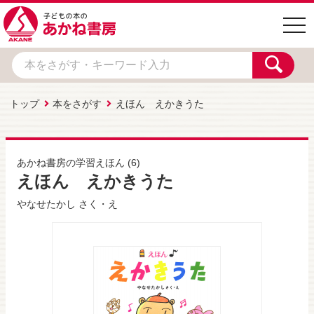
togg
navi
トップ
本をさがす
えほん えかきうた
あかね書房の学習えほん
(6)
えほん えかきうた
やなせたかし
さく・え