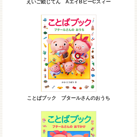
えいご絵じてん AエイBビーCスィー
ことばブック ブタールさんのおうち