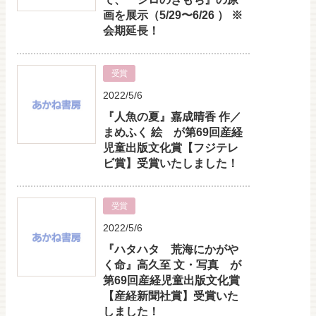
画を展示（5/29〜6/26 ） ※
会期延長！
受賞
2022/5/6
『人魚の夏』嘉成晴香 作／
まめふく 絵 が第69回産経
児童出版文化賞【フジテレ
ビ賞】受賞いたしました！
受賞
2022/5/6
『ハタハタ 荒海にかがや
く命』高久至 文・写真 が
第69回産経児童出版文化賞
【産経新聞社賞】受賞いた
しました！