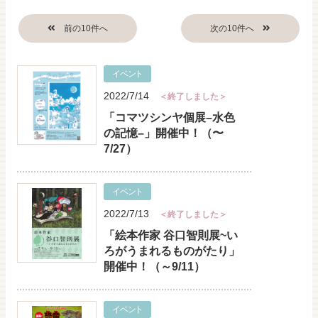
イベント
2022/7/14
＜終了しました＞
「コマツシンヤ個展–水色
の記憶–」開催中！（〜
7/27）
イベント
2022/7/13
＜終了しました＞
「絵本作家 谷口智則展~い
ろがうまれるものがたり」
開催中！（～9/11）
イベント