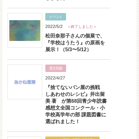
イベント
2022/5/2
＜終了しました＞
松田奈那子さんの個展で、
『学校はうたう』の原画を
展示！（5/3〜5/12）
選定図書
2022/4/27
『捨てないパン屋の挑戦
しあわせのレシピ』井出留
美 著 が第68回青少年読書
感想文全国コンクール・小
学校高学年の部 課題図書に
選ばれました！