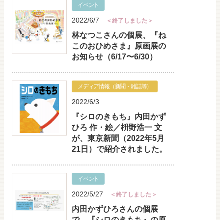
イベント
2022/6/7
＜終了しました＞
林なつこさんの個展、『ね
このおひめさま』原画展の
お知らせ（6/17〜6/30）
メディア情報（新聞・雑誌等）
2022/6/3
『シロのきもち』内田かず
ひろ 作・絵／枡野浩一 文
が、東京新聞（2022年5月
21日）で紹介されました。
イベント
2022/5/27
＜終了しました＞
内田かずひろさんの個展
で、『シロのきもち』の原