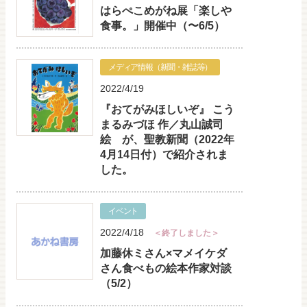
はらぺこめがね展「楽しや
食事。」開催中（〜6/5）
メディア情報（新聞・雑誌等）
2022/4/19
『おてがみほしいぞ』 こう
まるみづほ 作／丸山誠司
絵 が、聖教新聞（2022年
4月14日付）で紹介されま
した。
イベント
2022/4/18
＜終了しました＞
加藤休ミさん×マメイケダ
さん食べもの絵本作家対談
（5/2）