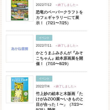
2022/7/12
＜終了しました＞
恐竜のペーパークラフトを
カフェギャラリーにて展
示！（7/21〜7/25）
イベント
2022/7/11
＜終了しました＞
かとうまふみさんが『みそ
こちゃん』絵本原画展を開
催！（7/10〜8/29）
イベント
2022/7/4
＜終了しました＞
竹上妙の絵本と木版画「た
けがみZOO展〜いきものと
目が合った！〜」（7/23〜
9/25）開催