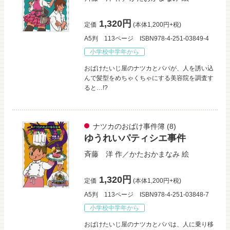
1,320円
定価
(本体1,200円+税)
A5判
113ページ
ISBN978-4-251-03849-4
小学校中学年から
おばけたいじ屋のナツカとパパが、人を誘い込
んで髪型をめちゃくちゃにする美容院を調査す
ると…!?
ナツカのおばけ事件簿
(8)
ゆうれいパティシエ事件
斉藤 洋
作／
かたおかまなみ
絵
1,320円
定価
(本体1,200円+税)
A5判
113ページ
ISBN978-4-251-03848-7
小学校中学年から
おばけたいじ屋のナツカとパパは、人に乗り移