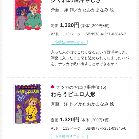
斉藤 洋
作／
かたおかまなみ
絵
1,320円
定価
(本体1,200円+税)
A5判
113ページ
ISBN978-4-251-03846-3
小学校中学年から
入った人が出てこなくなるという西洋やしき。
調査に入ったまま閉じ込められてしまったパパ
を、ナツカは救い出すことができるか？
ナツカのおばけ事件簿
(5)
わらうピエロ人形
斉藤 洋
作／
かたおかまなみ
絵
1,320円
定価
(本体1,200円+税)
A5判
113ページ
ISBN978-4-251-03845-6
小学校中学年から