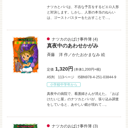
ナツカとパパは、不吉な予言をするピエロ人形
と対決します。しかし、人形の本当のねらい
は、ゴーストバスターをたおすことで…。
ナツカのおばけ事件簿
(4)
真夜中のあわせかがみ
斉藤 洋
作／
かたおかまなみ
絵
1,320円
定価
(本体1,200円+税)
A5判
113ページ
ISBN978-4-251-03844-9
小学校中学年から
真夜中の病院で、看護婦さんが消えた。「おば
けたいじ屋」のナツカとパパが、張り込み調査
をしていると、あやしい鏡が現れて…。
ナツカのおばけ事件簿
(3)