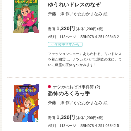
ゆうれいドレスのなぞ
斉藤 洋
作／
かたおかまなみ
絵
1,320円
定価
(本体1,200円+税)
A5判
113ページ
ISBN978-4-251-03843-2
小学校中学年から
ファッションショーにあらわれる、古いドレス
を着た幽霊…。ナツカとパパは調査の末に、つ
いに幽霊の正体をつかみます!
ナツカのおばけ事件簿
(2)
恐怖のろくろっ手
斉藤 洋
作／
かたおかまなみ
絵
1,320円
定価
(本体1,200円+税)
A5判
113ページ
ISBN978-4-251-03842-5