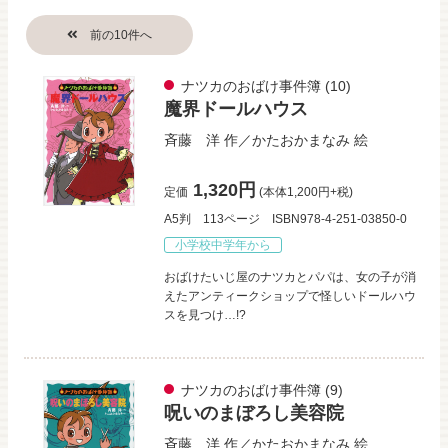
ナツカのおばけ事件簿
(10)
魔界ドールハウス
斉藤 洋
作／
かたおかまなみ
絵
1,320円
定価
(本体1,200円+税)
A5判
113ページ
ISBN978-4-251-03850-0
小学校中学年から
おばけたいじ屋のナツカとパパは、女の子が消
えたアンティークショップで怪しいドールハウ
スを見つけ…!?
ナツカのおばけ事件簿
(9)
呪いのまぼろし美容院
斉藤 洋
作／
かたおかまなみ
絵