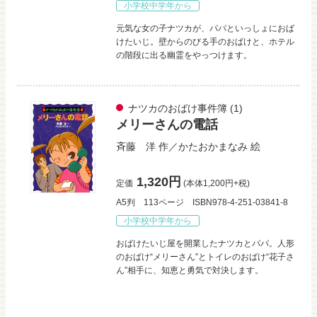
小学校中学年から
元気な女の子ナツカが、パパといっしょにおば
けたいじ。壁からのびる手のおばけと、ホテル
の階段に出る幽霊をやっつけます。
ナツカのおばけ事件簿
(1)
メリーさんの電話
斉藤 洋
作／
かたおかまなみ
絵
1,320円
定価
(本体1,200円+税)
A5判
113ページ
ISBN978-4-251-03841-8
小学校中学年から
おばけたいじ屋を開業したナツカとパパ。人形
のおばけ“メリーさん”とトイレのおばけ“花子さ
ん”相手に、知恵と勇気で対決します。