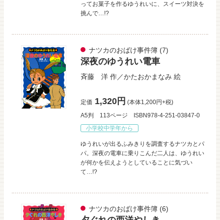
ってお菓子を作るゆうれいに、スイーツ対決を
挑んで…!?
ナツカのおばけ事件簿
(7)
深夜のゆうれい電車
斉藤 洋
作／
かたおかまなみ
絵
1,320円
定価
(本体1,200円+税)
A5判
113ページ
ISBN978-4-251-03847-0
小学校中学年から
ゆうれいが出るふみきりを調査するナツカとパ
パ。深夜の電車に乗りこんだ二人は、ゆうれい
が何かを伝えようとしていることに気づい
て…!?
ナツカのおばけ事件簿
(6)
夕ぐれの西洋やしき