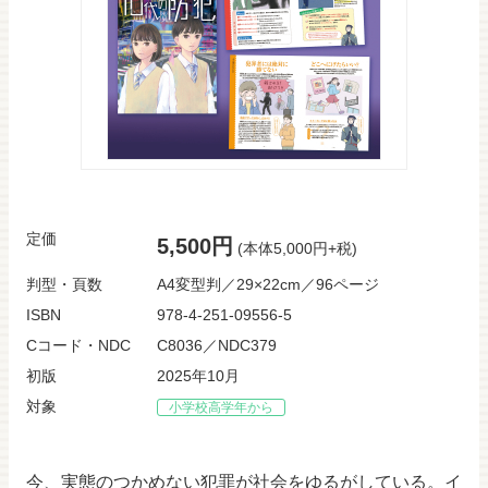
定価
5,500円
(本体5,000円+税)
判型・頁数
A4変型判／29×22cm／96ページ
ISBN
978-4-251-09556-5
Cコード・NDC
C8036／NDC379
初版
2025年10月
対象
小学校高学年から
今、実態のつかめない犯罪が社会をゆるがしている。イ