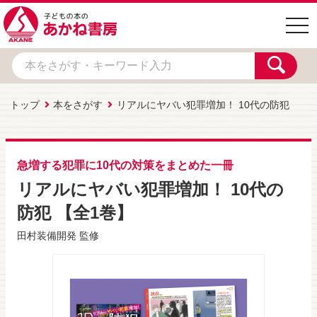
togg
navi
トップ
本をさがす
リアルにヤバい犯罪増加！ 10代の防犯
急増する犯罪に10代の対策をまとめた一冊
リアルにヤバい犯罪増加！ 10代の
防犯 【全1巻】
田村装備開発
監修