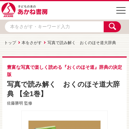
togg
navi
トップ
本をさがす
写真で読み解く おくのほそ道大辞典
豊富な写真で楽しく読める『おくのほそ道』辞典の決定
版
写真で読み解く おくのほそ道大辞
典 【全1巻】
佐藤勝明
監修