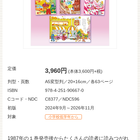
定価
3,960円
(本体3,600円+税)
判型・頁数
A5変型判／20×16cm／各63ページ
ISBN
978-4-251-90667-0
Cコード・NDC
C8377／NDC596
初版
2024年9月～2026年11月
対象
小学校低学年から
1987年の１巻発売後からたくさんの読者に読みつがれ