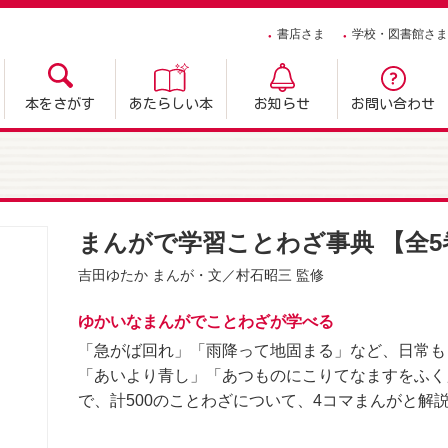
書店さま
学校・図書館さま
本をさがす
あたらしい本
お知らせ
お問い合わせ
まんがで学習ことわざ事典 【全5
吉田ゆたか
まんが・文／
村石昭三
監修
ゆかいなまんがでことわざが学べる
「急がば回れ」「雨降って地固まる」など、日常も
「あいより青し」「あつものにこりてなますをふく
で、計500のことわざについて、4コマまんがと解