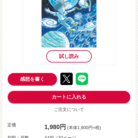
試し読み
感想を書く
カートに入れる
ご注文について
定価
1,980円
(本体1,800円+税)
判型・頁数
A4判／32ページ