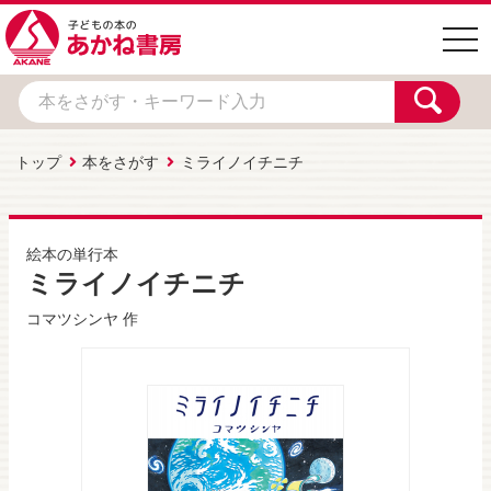
togg
navi
トップ
本をさがす
ミライノイチニチ
絵本の単行本
ミライノイチニチ
コマツシンヤ
作