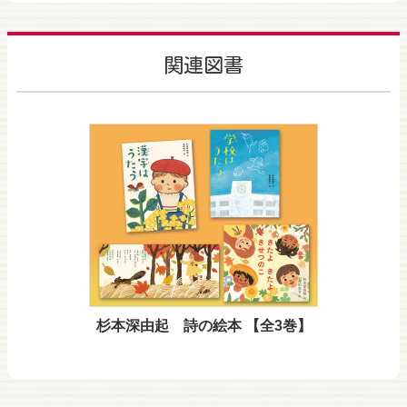
関連図書
杉本深由起 詩の絵本 【全3巻】