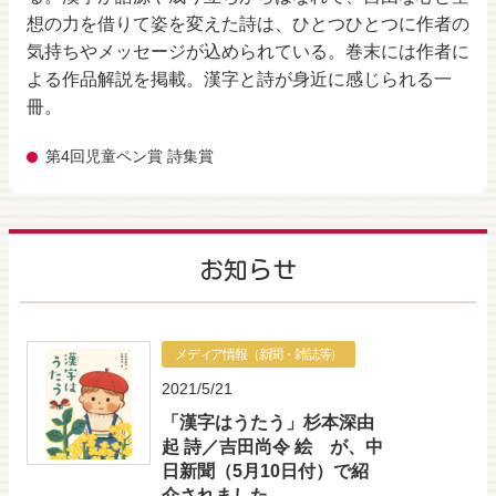
想の力を借りて姿を変えた詩は、ひとつひとつに作者の
気持ちやメッセージが込められている。巻末には作者に
よる作品解説を掲載。漢字と詩が身近に感じられる一
冊。
第4回児童ペン賞 詩集賞
お知らせ
メディア情報（新聞・雑誌等）
2021/5/21
「漢字はうたう」杉本深由
起 詩／吉田尚令 絵 が、中
日新聞（5月10日付）で紹
介されました。