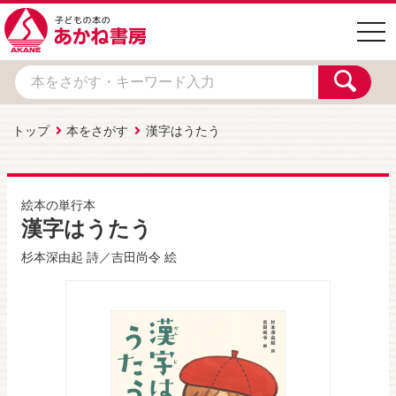
togg
navi
トップ
本をさがす
漢字はうたう
絵本の単行本
漢字はうたう
杉本深由起
詩／
吉田尚令
絵