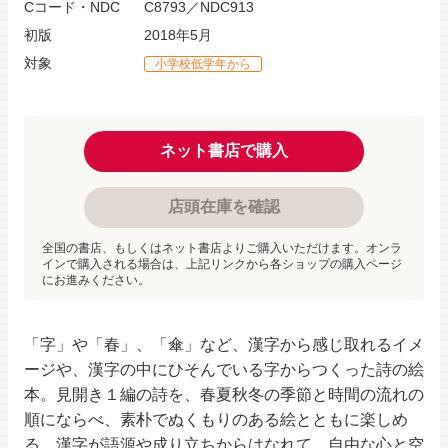
Cコード・NDC
C8793／NDC913
初版
2018年5月
対象
小学校低学年から
ネット書店で購入
店頭在庫を確認
全国の書店、もしくはネット書店よりご購入いただけます。オンラ
インで購入される場合は、上記リンクから各ショップの購入ページ
にお進みください。
「字」や「春」、「傘」など、漢字から感じ取れるイメ
ージや、漢字の中にひそんでいる字からつくった詩の絵
本。見開き１編の詩を、春夏秋冬の季節と時間の流れの
順にならべ、素朴でぬくもりのある絵とともに楽しめ
る。漢字が語源や成り立ちからはなれて、自由な心と空