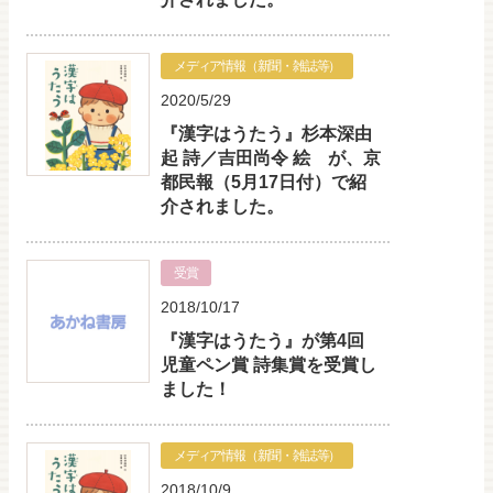
メディア情報（新聞・雑誌等）
2020/5/29
『漢字はうたう』杉本深由
起 詩／吉田尚令 絵 が、京
都民報（5月17日付）で紹
介されました。
受賞
2018/10/17
『漢字はうたう』が第4回
児童ペン賞 詩集賞を受賞し
ました！
メディア情報（新聞・雑誌等）
2018/10/9