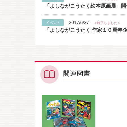
「よしながこうたく絵本原画展」開催！（
2017/6/27
イベント
＜終了しました＞
「よしながこうたく 作家１０周年企画
関連図書