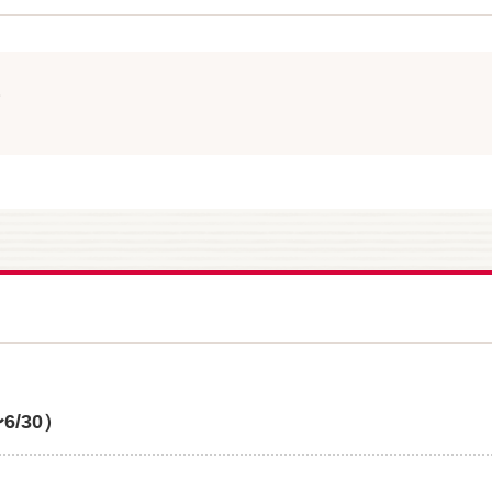
。
/30）