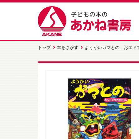
トップ
本をさがす
ようかいガマとの おエド