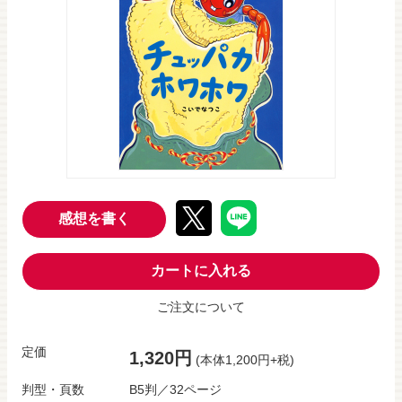
感想を書く
カートに入れる
ご注文について
定価
1,320円
(本体1,200円+税)
判型・頁数
B5判／32ページ