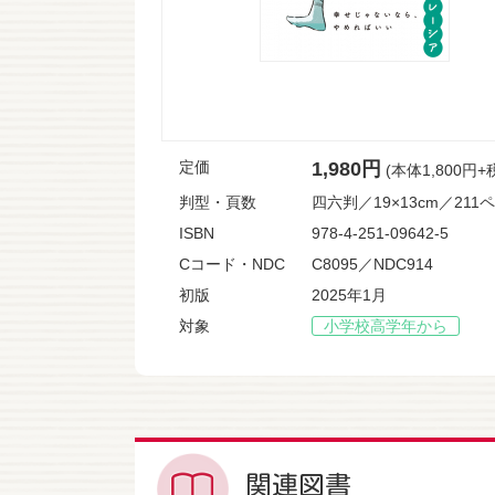
定価
1,980円
(本体1,800円+
判型・頁数
四六判／19×13cm／211
ISBN
978-4-251-09642-5
Cコード・NDC
C8095／NDC914
初版
2025年1月
対象
小学校高学年から
関連図書