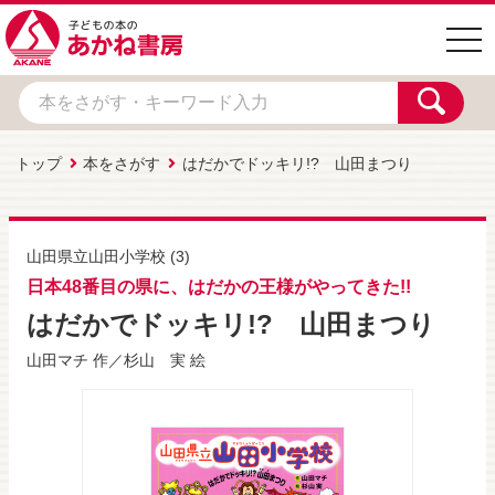
togg
navi
トップ
本をさがす
はだかでドッキリ!? 山田まつり
山田県立山田小学校
(3)
日本48番目の県に、はだかの王様がやってきた!!
はだかでドッキリ!? 山田まつり
山田マチ
作／
杉山 実
絵