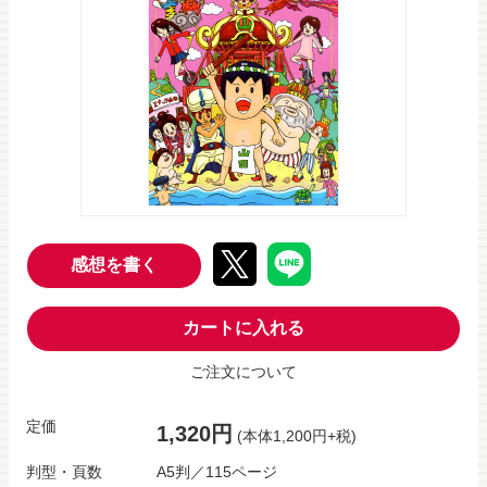
感想を書く
カートに入れる
ご注文について
定価
1,320円
(本体1,200円+税)
判型・頁数
A5判／115ページ