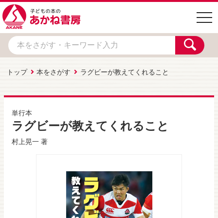
togg
navi
トップ
本をさがす
ラグビーが教えてくれること
単行本
ラグビーが教えてくれること
村上晃一
著