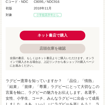
Cコード・NDC
C8095／NDC916
初版
2018年11月
対象
小学校高学年から
ネット書店で購入
店頭在庫を確認
全国の書店、もしくはネット書店よりご購入いただけます。オンラ
インで購入される場合は、上記リンクから各ショップの購入ページ
にお進みください。
ラグビー憲章を知っていますか？ 「品位」「情熱」
「結束」「規律」「尊重」ラグビーにとって大切なこの
言葉を軸に、ラグビーの魅力をお伝えします。名選手、
女性、小学生、コーチ、みんなラグビーに出会って成長
しました。さあ、いっしょにラグビーを楽しもう！ ラ