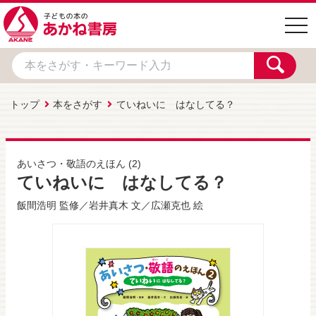
togg
navi
トップ
本をさがす
ていねいに はなしてる？
あいさつ・敬語のえほん
(2)
ていねいに はなしてる？
飯間浩明
監修／
岩井真木
文／
広瀬克也
絵