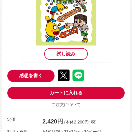
試し読み
感想を書く
カートに入れる
ご注文について
定価
2,420円
(本体2,200円+税)
判型・頁数
A4変型判／27×22㎝／39ページ