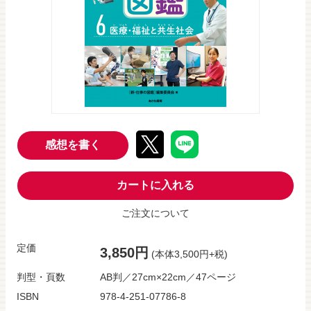
感想を書く
カートに入れる
ご注文について
定価
3,850円
(本体3,500円+税)
判型・頁数
AB判／27cm×22cm／47ページ
ISBN
978-4-251-07786-8