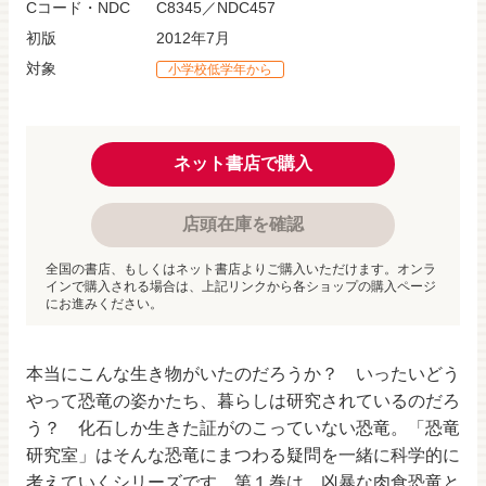
Cコード・NDC
C8345／NDC457
初版
2012年7月
対象
小学校低学年から
ネット書店で購入
店頭在庫を確認
全国の書店、もしくはネット書店よりご購入いただけます。オンラ
インで購入される場合は、上記リンクから各ショップの購入ページ
にお進みください。
本当にこんな生き物がいたのだろうか？ いったいどう
やって恐竜の姿かたち、暮らしは研究されているのだろ
う？ 化石しか生きた証がのこっていない恐竜。「恐竜
研究室」はそんな恐竜にまつわる疑問を一緒に科学的に
考えていくシリーズです。第１巻は 凶暴な肉食恐竜と