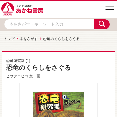
togg
navi
トップ
本をさがす
恐竜のくらしをさぐる
恐竜研究室
(1)
恐竜のくらしをさぐる
ヒサクニヒコ
文・画