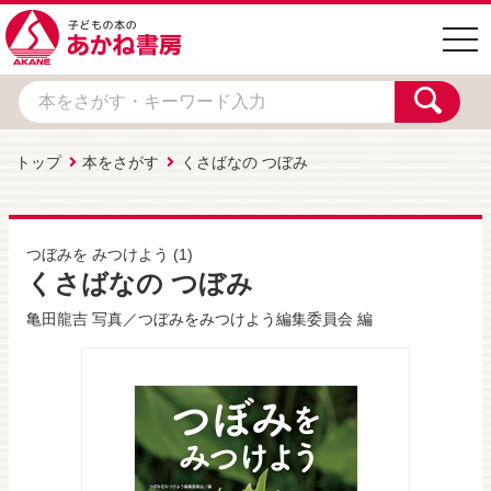
togg
navi
トップ
本をさがす
くさばなの つぼみ
つぼみを みつけよう
(1)
くさばなの つぼみ
亀田龍吉
写真／
つぼみをみつけよう編集委員会
編