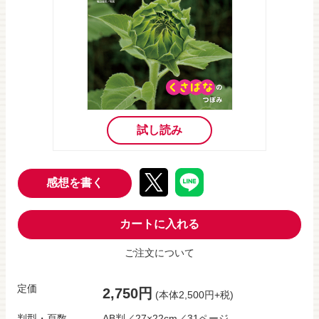
試し読み
感想を書く
カートに入れる
ご注文について
定価
2,750円
(本体2,500円+税)
判型・頁数
AB判／27×22cm／31ページ