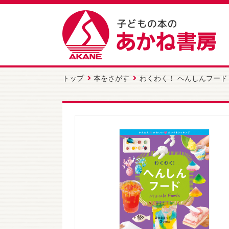
トップ
本をさがす
わくわく！ へんしんフード