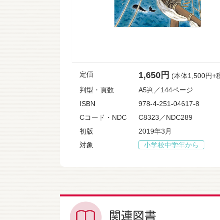
定価
1,650円
(本体1,500円+
判型・頁数
A5判／144ページ
ISBN
978-4-251-04617-8
Cコード・NDC
C8323／NDC289
初版
2019年3月
対象
小学校中学年から
関連図書