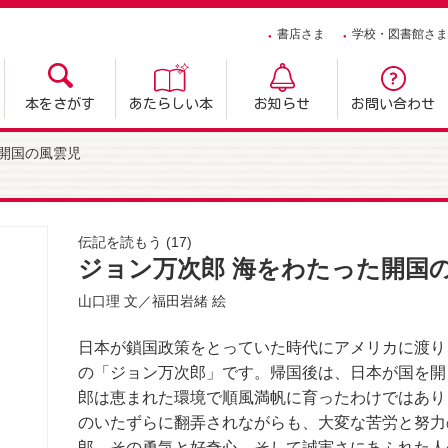
書店さま
学校・図書館さま
本をさがす
あたらしい本
お知らせ
お問い合わせ
開国の風雲児
伝記を読もう
(17)
ジョン万次郎 海をわたった開国
山口理
文／
福田岩緒
絵
日本が鎖国政策をとっていた時代にアメリカに渡り
の「ジョン万次郎」です。帰国後は、日本が国を開
郎は恵まれた環境で順風満帆に育ったわけではあり
のいたずらに翻弄されながらも、大変な苦労と努力
郎。その勇気と好奇心、そして誠実さにあふれた人