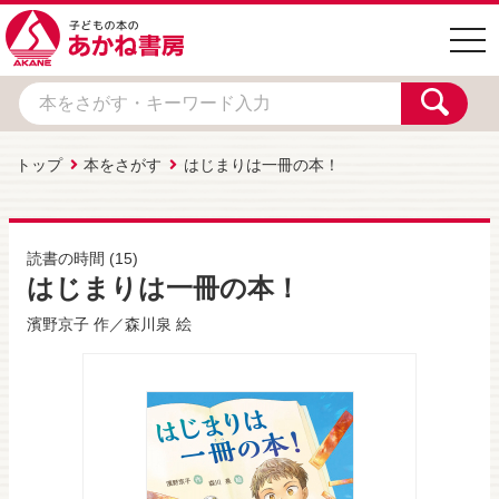
togg
navi
トップ
本をさがす
はじまりは一冊の本！
読書の時間
(15)
はじまりは一冊の本！
濱野京子
作／
森川泉
絵