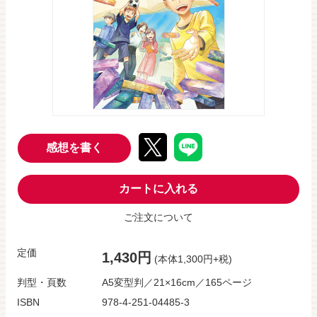
感想を書く
カートに入れる
ご注文について
定価
1,430円
(本体1,300円+税)
判型・頁数
A5変型判／21×16cm／165ページ
ISBN
978-4-251-04485-3