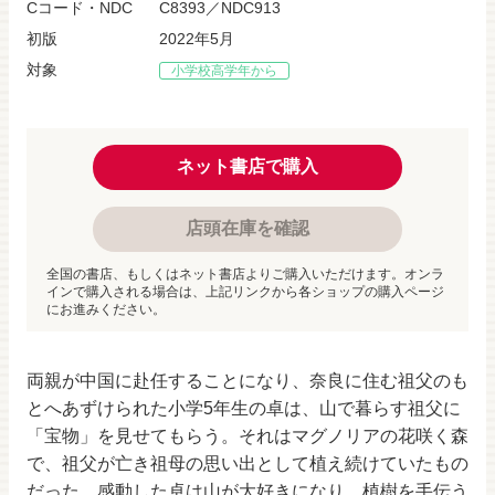
Cコード・NDC
C8393／NDC913
初版
2022年5月
対象
小学校高学年から
ネット書店で購入
店頭在庫を確認
全国の書店、もしくはネット書店よりご購入いただけます。オンラ
インで購入される場合は、上記リンクから各ショップの購入ページ
にお進みください。
両親が中国に赴任することになり、奈良に住む祖父のも
とへあずけられた小学5年生の卓は、山で暮らす祖父に
「宝物」を見せてもらう。それはマグノリアの花咲く森
で、祖父が亡き祖母の思い出として植え続けていたもの
だった。感動した卓は山が大好きになり、植樹を手伝う