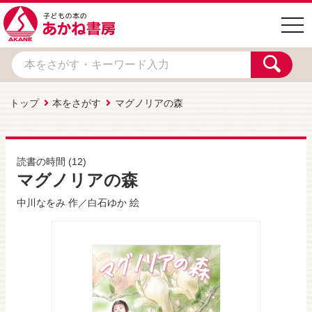
togg
navi
トップ
本をさがす
マグノリアの森
読書の時間
(12)
マグノリアの森
中川なをみ
作／
白石ゆか
絵