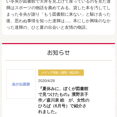
い令央が図書館で天井を見上げて座っているのを見た達
輝はスポーツの物語を薦めてみる。貸した本を汚してし
まった令央が謝り「もう図書館に来ない」と駆け去った
後、思わぬ事情を知った達輝は…。本にしか興味のなか
った達輝の、ひと夏の出会いと友情の物語。
お知らせ
メディア情報（新聞・雑誌等）
2020/4/28
『夏休みに、ぼくが図書館
で見つけたもの』濱野京子
作／森川泉 絵 が、女性の
ひろば（6月号）で紹介さ
れました。