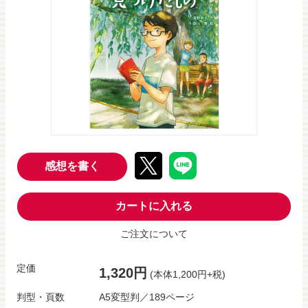
感想を書く
カートに入れる
ご注文について
定価
1,320円
(本体1,200円+税)
判型・頁数
A5変型判／189ページ