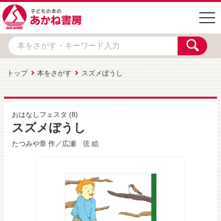
togg
navi
トップ
本をさがす
スズメぼうし
おはなしフェスタ
(8)
スズメぼうし
たつみや章
作／
広瀬 弦
絵