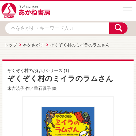
togg
navi
トップ
本をさがす
ぞくぞく村のミイラのラムさん
ぞくぞく村のおばけシリーズ
(1)
ぞくぞく村のミイラのラムさん
末吉暁子
作／
垂石眞子
絵