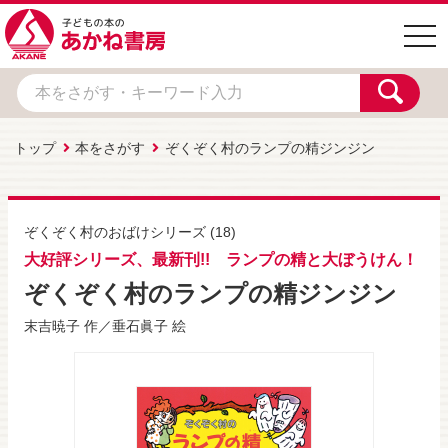
togg
navi
トップ
本をさがす
ぞくぞく村のランプの精ジンジン
ぞくぞく村のおばけシリーズ
(18)
大好評シリーズ、最新刊!! ランプの精と大ぼうけん！
ぞくぞく村のランプの精ジンジン
末吉暁子
作／
垂石眞子
絵