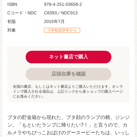
ISBN
978-4-251-03658-2
Cコード・NDC
C8393／NDC913
初版
2015年7月
対象
小学校低学年から
ネット書店で購入
店頭在庫を確認
全国の書店、もしくはネット書店よりご購入いただけます。オンラ
インで購入される場合は、上記リンクから各ショップの購入ページ
にお進みください。
ブタの貯金箱から現れた、ブタ顔のランプの精、ジンジ
ン。「もといたランプに帰りたい?！」と言うので、カ
ルメラやちびっこおばけのグースーピーたちは、いっし