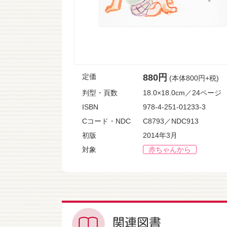
定価
880円
(本体800円+税)
判型・頁数
18.0×18.0cm／24ページ
ISBN
978-4-251-01233-3
Cコード・NDC
C8793／NDC913
初版
2014年3月
対象
赤ちゃんから
関連図書