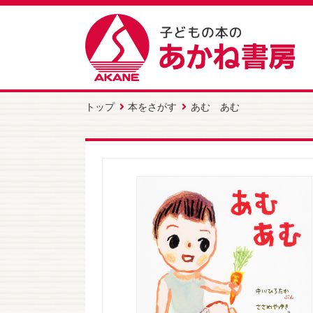
トップ
本をさがす
あむ あむ