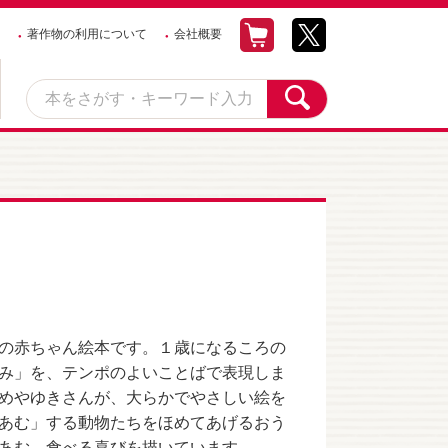
著作物の利用について
会社概要
の赤ちゃん絵本です。１歳になるころの
み」を、テンポのよいことばで表現しま
めやゆきさんが、大らかでやさしい絵を
あむ」する動物たちをほめてあげるおう
あむ。食べる喜びを描いています。