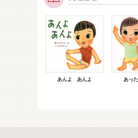
あんよ あんよ
あっ