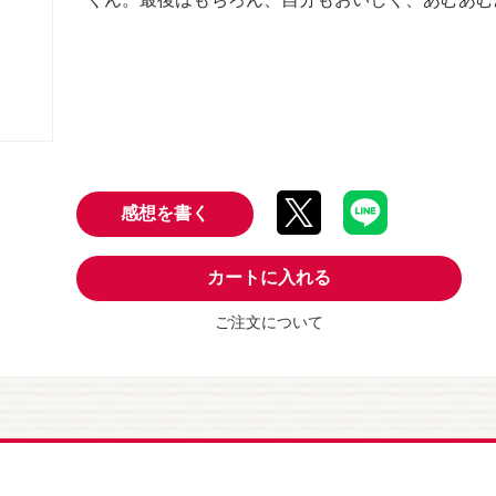
感想を書く
カートに入れる
ご注文について