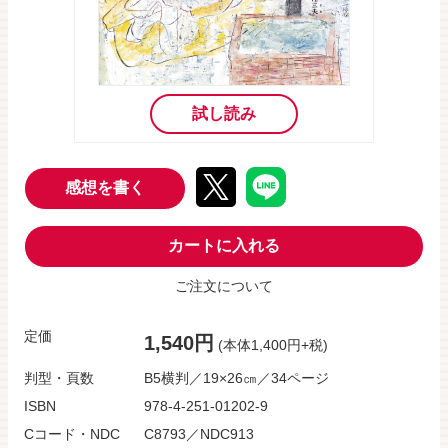
試し読み
感想を書く
カートに入れる
ご注文について
定価
1,540円
(本体1,400円+税)
判型・頁数
B5横判／19×26㎝／34ページ
ISBN
978-4-251-01202-9
Cコード・NDC
C8793／NDC913