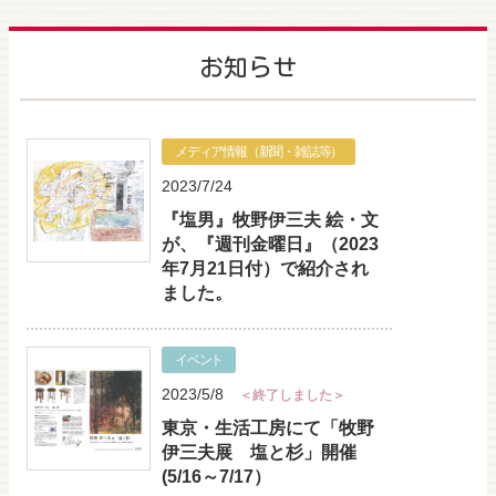
お知らせ
メディア情報（新聞・雑誌等）
2023/7/24
『塩男』牧野伊三夫 絵・文
が、『週刊金曜日』（2023
年7月21日付）で紹介され
ました。
イベント
2023/5/8
＜終了しました＞
東京・生活工房にて「牧野
伊三夫展 塩と杉」開催
(5/16～7/17）