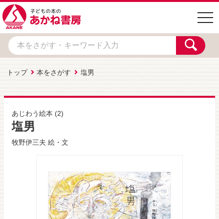
togg
navi
トップ
本をさがす
塩男
あじわう絵本
(2)
塩男
牧野伊三夫
絵・文